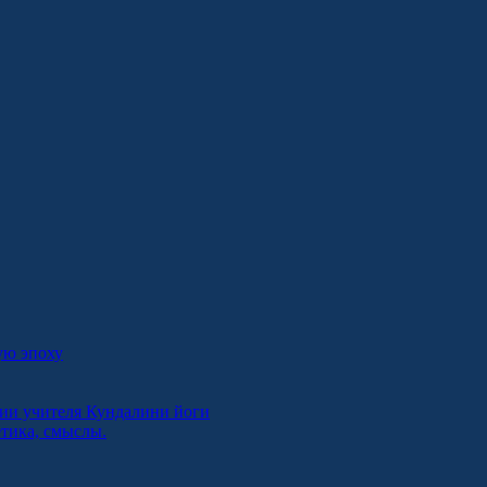
ую эпоху
ии учителя Кундалини йоги
етика, смыслы.