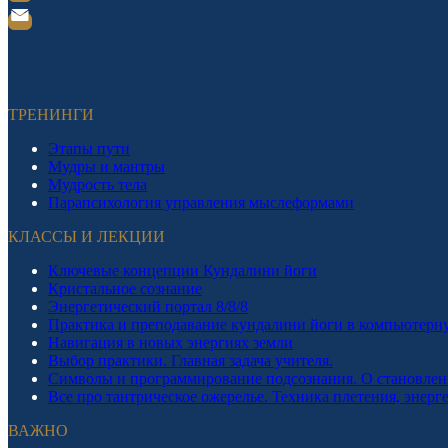
ТРЕНИНГИ
Этапы пути
Мудры и мантры
Мудрость тела
Парапсихология управления мыслеформами
КЛАССЫ И ЛЕКЦИИ
Ключевые концепции Кундалини йоги
Кристальное сознание
Энергетический портал 8/8/8
Практика и преподавание кундалини йоги в компьютерн
Навигация в новых энергиях земли
Выбор практики. Главная задача учителя.
Символы и программирование подсознания. О становлен
Все про тантрическое ожерелье. Техника плетения, энерг
ВАЖНО