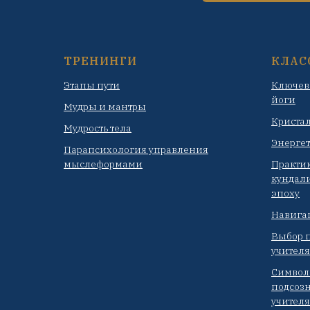
ТРЕНИНГИ
КЛАС
Этапы пути
Ключев
йоги
Мудры и мантры
Криста
Мудрость тела
Энергет
Парапсихология управления
мыслеформами
Практи
кундал
эпоху
Навига
Выбор п
учителя
Символ
подсозн
учител