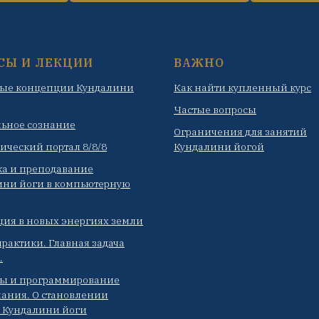
СЫ И ЛЕКЦИИ
ВАЖНО
ые концепции Кундалини
Как найти купленный курс
Частые вопросы
льное сознание
Ограничения для занятий
ический портал 8/8/8
Кундалини йогой
ка и преподавание
ини йоги в компьютерную
ция в новых энергиях земли
рактики. Главная задача
.
ы и программирование
ания. О становлении
я Кундалини йоги