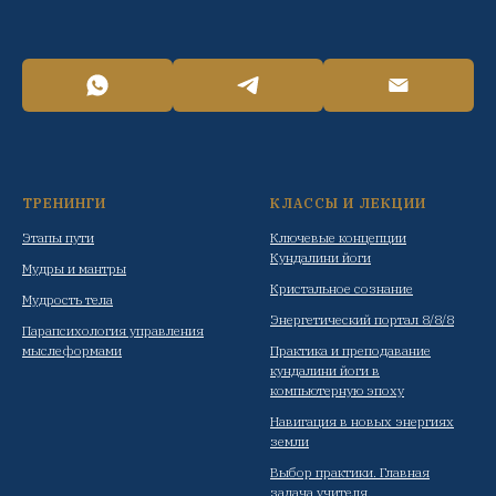
ТРЕНИНГИ
КЛАССЫ И ЛЕКЦИИ
Этапы пути
Ключевые концепции
Кундалини йоги
Мудры и мантры
Кристальное сознание
Мудрость тела
Энергетический портал 8/8/8
Парапсихология управления
мыслеформами
Практика и преподавание
кундалини йоги в
компьютерную эпоху
Навигация в новых энергиях
земли
Выбор практики. Главная
задача учителя.