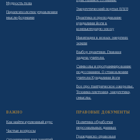
Мудрость тела
Энергетический портал 8/8/8
Парапсихология управления
мыслеформами
Практика и преподавание
кундалини йоги в
компьютерную эпоху
Навигация в новых энергиях
земли
Выбор практики. Главная
задача учителя.
Символы и программирование
подсознания. О становлении
учителя Кундалини йоги
Все про тантрическое ожерелье.
Техника плетения, энергетика,
смыслы.
ВАЖНО
ПРАВОВЫЕ ДОКУМЕНТЫ
Как найти купленный курс
Политика обработки
персональных данных
Частые вопросы
Гражданско-правовая
Ограничения для занятий