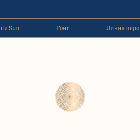
ite Sun
Гонг
Линия пере