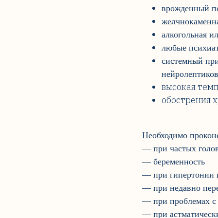
врожденный по
желчнокаменна
алкогольная и
любые психиат
системный при
нейролептиков
высокая тем
обострения 
Необходимо проконс
— при частых голо
— беременность
— при гипертонии и
— при недавно пере
— при проблемах с 
— при астматическ