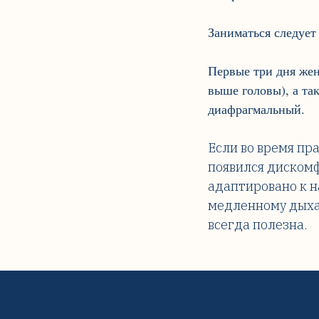
Заниматься следует 
Первые три дня жен
выше головы), а та
диафрагмальный.
Если во время пр
появился дискомф
адаптировано к н
медленному дыхан
всегда полезна.