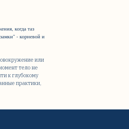
ения, когда таз
замки" - корневой и
оловокружение или
 момент тело не
йти к глубокому
анные практики,