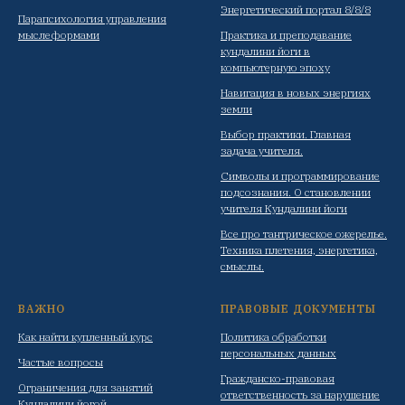
Энергетический портал 8/8/8
Парапсихология управления
мыслеформами
Практика и преподавание
кундалини йоги в
компьютерную эпоху
Навигация в новых энергиях
земли
Выбор практики. Главная
задача учителя.
Символы и программирование
подсознания. О становлении
учителя Кундалини йоги
Все про тантрическое ожерелье.
Техника плетения, энергетика,
смыслы.
ВАЖНО
ПРАВОВЫЕ ДОКУМЕНТЫ
Как найти купленный курс
Политика обработки
персональных данных
Частые вопросы
Гражданско-правовая
Ограничения для занятий
ответственность за нарушение
Кундалини йогой