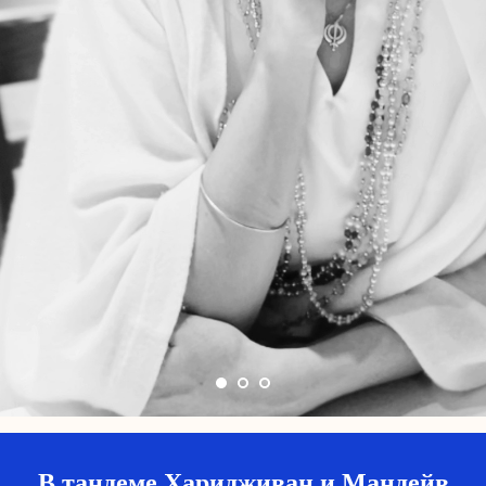
В тандеме Харидживан и Мандейв