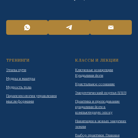
ТРЕНИНГИ
КЛАССЫ И ЛЕКЦИИ
Этапы пути
Ключевые концепции
Кундалини йоги
Мудры и мантры
Кристальное сознание
Мудрость тела
Энергетический портал 8/8/8
Парапсихология управления
мыслеформами
Практика и преподавание
кундалини йоги в
компьютерную эпоху
Навигация в новых энергиях
земли
Выбор практики. Главная