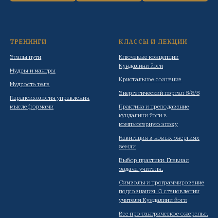
ТРЕНИНГИ
КЛАССЫ И ЛЕКЦИИ
Этапы пути
Ключевые концепции
Кундалини йоги
Мудры и мантры
Кристальное сознание
Мудрость тела
Энергетический портал 8/8/8
Парапсихология управления
мыслеформами
Практика и преподавание
кундалини йоги в
компьютерную эпоху
Навигация в новых энергиях
земли
Выбор практики. Главная
задача учителя.
Символы и программирование
подсознания. О становлении
учителя Кундалини йоги
Все про тантрическое ожерелье.