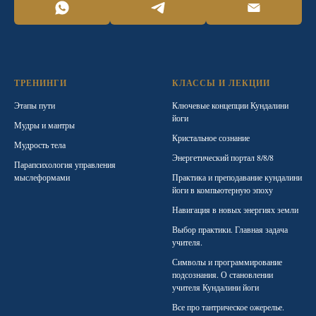
ТРЕНИНГИ
КЛАССЫ И ЛЕКЦИИ
Этапы пути
Ключевые концепции Кундалини
йоги
Мудры и мантры
Кристальное сознание
Мудрость тела
Энергетический портал 8/8/8
Парапсихология управления
мыслеформами
Практика и преподавание кундалини
йоги в компьютерную эпоху
Навигация в новых энергиях земли
Выбор практики. Главная задача
учителя.
Символы и программирование
подсознания. О становлении
учителя Кундалини йоги
Все про тантрическое ожерелье.