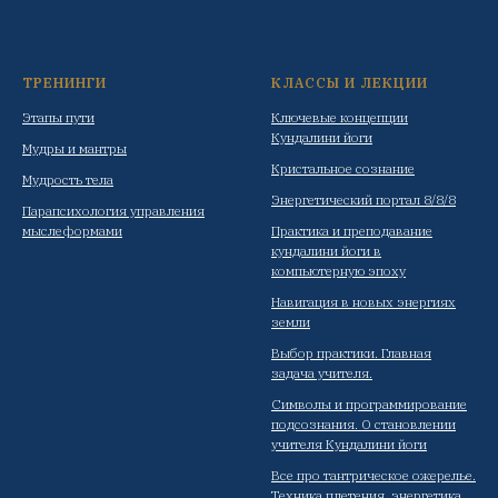
ТРЕНИНГИ
КЛАССЫ И ЛЕКЦИИ
Этапы пути
Ключевые концепции
Кундалини йоги
Мудры и мантры
Кристальное сознание
Мудрость тела
Энергетический портал 8/8/8
Парапсихология управления
мыслеформами
Практика и преподавание
кундалини йоги в
компьютерную эпоху
Навигация в новых энергиях
земли
Выбор практики. Главная
задача учителя.
Символы и программирование
подсознания. О становлении
учителя Кундалини йоги
Все про тантрическое ожерелье.
Техника плетения, энергетика,