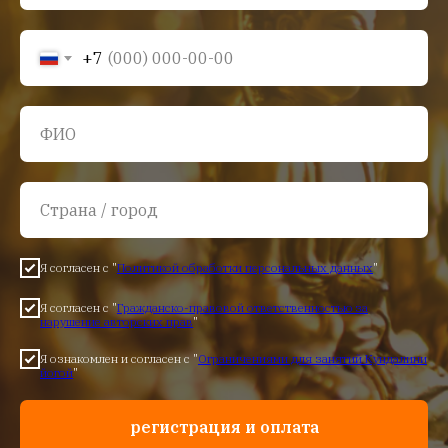
+7
Я согласен с "
Политикой обработки персональных данных
"
Я согласен с "
Гражданско-правовой ответственностью за
нарушение авторских прав
"
Я ознакомлен и согласен с "
Ограничениями для занятий Кундалини
йогой
"
регистрация и оплата