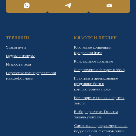
ТРЕНИНГИ
КЛАССЫ И ЛЕКЦИИ
Этапы пути
Ключевые концепции
Кундалини йоги
Мудры и мантры
Кристальное сознание
Мудрость тела
Энергетический портал 8/8/8
Парапсихология управления
мыслеформами
Практика и преподавание
кундалини йоги в
компьютерную эпоху
Навигация в новых энергиях
земли
Выбор практики. Главная
задача учителя.
Символы и программирование
подсознания. О становлении